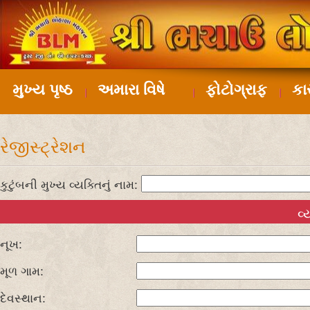
મુખ્ય પૃષ્ઠ
અમારા વિષે
ફોટોગ્રાફ
કા
રેજીસ્ટ્રેશન
કુટુંબની મુખ્ય વ્યક્તિનું નામ:
વ
નૂખ:
મૂળ ગામ:
દેવસ્થાન: