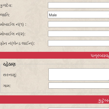
કુળદેવ:
જાતિ:
મોબાઈલ નં(૧) :
મોબાઈલ નં(૨):
ફોન નં(લેન્ડ લાઈન):
પત્રવ્યવહ
રહેઠાણ
સરનામું:
ગામ:
કુટું